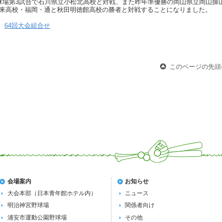
沢球場第3試合で石川県立小松北高校と対戦、また昨年準優勝の岡山県立岡山操
鳥未来高校・福岡・通と秋田明徳館高校の勝者と対戦することになりました。
。
64回大会組合せ
このページの先頭
会場案内
お知らせ
大会本部（日本青年館ホテル内）
ニュース
明治神宮野球場
関係者向け
浦安市運動公園野球場
その他